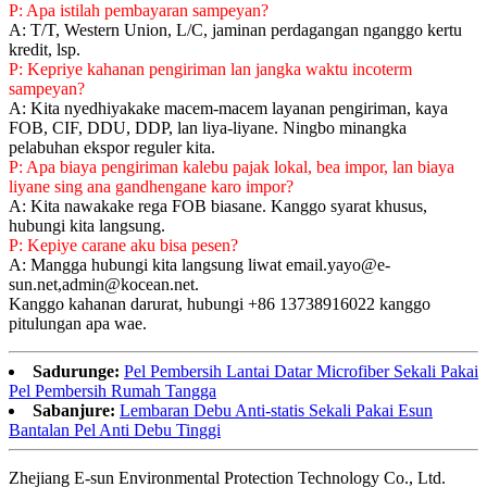
P: Apa istilah pembayaran sampeyan?
A: T/T, Western Union, L/C, jaminan perdagangan nganggo kertu
kredit, lsp.
P: Kepriye kahanan pengiriman lan jangka waktu incoterm
sampeyan?
A: Kita nyedhiyakake macem-macem layanan pengiriman, kaya
FOB, CIF, DDU, DDP, lan liya-liyane. Ningbo minangka
pelabuhan ekspor reguler kita.
P: Apa biaya pengiriman kalebu pajak lokal, bea impor, lan biaya
liyane sing ana gandhengane karo impor?
A: Kita nawakake rega FOB biasane. Kanggo syarat khusus,
hubungi kita langsung.
P: Kepiye carane aku bisa pesen?
A: Mangga hubungi kita langsung liwat email.yayo@e-
sun.net,admin@kocean.net.
Kanggo kahanan darurat, hubungi +86 13738916022 kanggo
pitulungan apa wae.
Sadurunge:
Pel Pembersih Lantai Datar Microfiber Sekali Pakai
Pel Pembersih Rumah Tangga
Sabanjure:
Lembaran Debu Anti-statis Sekali Pakai Esun
Bantalan Pel Anti Debu Tinggi
Zhejiang E-sun Environmental Protection Technology Co., Ltd.