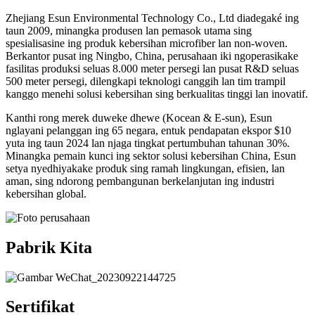
Zhejiang Esun Environmental Technology Co., Ltd diadegaké ing
taun 2009, minangka produsen lan pemasok utama sing
spesialisasine ing produk kebersihan microfiber lan non-woven.
Berkantor pusat ing Ningbo, China, perusahaan iki ngoperasikake
fasilitas produksi seluas 8.000 meter persegi lan pusat R&D seluas
500 meter persegi, dilengkapi teknologi canggih lan tim trampil
kanggo menehi solusi kebersihan sing berkualitas tinggi lan inovatif.
Kanthi rong merek duweke dhewe (Kocean & E-sun), Esun
nglayani pelanggan ing 65 negara, entuk pendapatan ekspor $10
yuta ing taun 2024 lan njaga tingkat pertumbuhan tahunan 30%.
Minangka pemain kunci ing sektor solusi kebersihan China, Esun
setya nyedhiyakake produk sing ramah lingkungan, efisien, lan
aman, sing ndorong pembangunan berkelanjutan ing industri
kebersihan global.
Pabrik Kita
Sertifikat