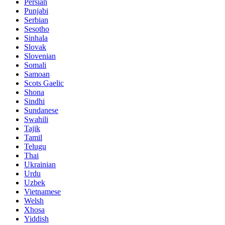
Persian
Punjabi
Serbian
Sesotho
Sinhala
Slovak
Slovenian
Somali
Samoan
Scots Gaelic
Shona
Sindhi
Sundanese
Swahili
Tajik
Tamil
Telugu
Thai
Ukrainian
Urdu
Uzbek
Vietnamese
Welsh
Xhosa
Yiddish