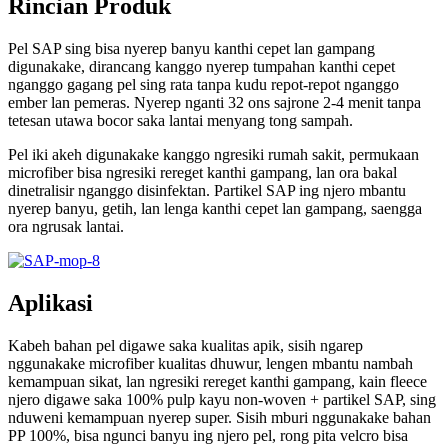
Rincian Produk
Pel SAP sing bisa nyerep banyu kanthi cepet lan gampang
digunakake, dirancang kanggo nyerep tumpahan kanthi cepet
nganggo gagang pel sing rata tanpa kudu repot-repot nganggo
ember lan pemeras. Nyerep nganti 32 ons sajrone 2-4 menit tanpa
tetesan utawa bocor saka lantai menyang tong sampah.
Pel iki akeh digunakake kanggo ngresiki rumah sakit, permukaan
microfiber bisa ngresiki rereget kanthi gampang, lan ora bakal
dinetralisir nganggo disinfektan. Partikel SAP ing njero mbantu
nyerep banyu, getih, lan lenga kanthi cepet lan gampang, saengga
ora ngrusak lantai.
Aplikasi
Kabeh bahan pel digawe saka kualitas apik, sisih ngarep
nggunakake microfiber kualitas dhuwur, lengen mbantu nambah
kemampuan sikat, lan ngresiki rereget kanthi gampang, kain fleece
njero digawe saka 100% pulp kayu non-woven + partikel SAP, sing
nduweni kemampuan nyerep super. Sisih mburi nggunakake bahan
PP 100%, bisa ngunci banyu ing njero pel, rong pita velcro bisa