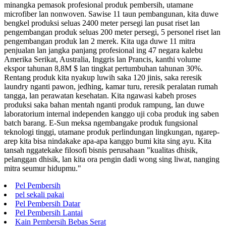
minangka pemasok profesional produk pembersih, utamane
microfiber lan nonwoven. Sawise 11 taun pembangunan, kita duwe
bengkel produksi seluas 2400 meter persegi lan pusat riset lan
pengembangan produk seluas 200 meter persegi, 5 personel riset lan
pengembangan produk lan 2 merek. Kita uga duwe 11 mitra
penjualan lan jangka panjang profesional ing 47 negara kalebu
Amerika Serikat, Australia, Inggris lan Prancis, kanthi volume
ekspor tahunan 8,8M $ lan tingkat pertumbuhan tahunan 30%.
Rentang produk kita nyakup luwih saka 120 jinis, saka reresik
laundry nganti pawon, jedhing, kamar turu, reresik peralatan rumah
tangga, lan perawatan kesehatan. Kita ngawasi kabeh proses
produksi saka bahan mentah nganti produk rampung, lan duwe
laboratorium internal independen kanggo uji coba produk ing saben
batch barang. E-Sun meksa ngembangake produk fungsional
teknologi tinggi, utamane produk perlindungan lingkungan, ngarep-
arep kita bisa nindakake apa-apa kanggo bumi kita sing ayu. Kita
tansah nggatekake filosofi bisnis perusahaan "kualitas dhisik,
pelanggan dhisik, lan kita ora pengin dadi wong sing liwat, nanging
mitra seumur hidupmu."
Pel Pembersih
pel sekali pakai
Pel Pembersih Datar
Pel Pembersih Lantai
Kain Pembersih Bebas Serat