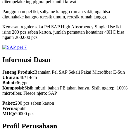
ditempelake ing pigura pel kanthi kuwat.
Panggunaan pel iki, saliyane kanggo rumah sakit, uga bisa
digunakake kanggo reresik umum, reresik rumah tangga.
Kemasan reguler saka Pel SAP High Absorbency Single Use iki
isine 200 pcs saben karton, jumlah pemuatan kontainer 40HC bisa
nganti 200.000 pcs.
Informasi Dasar
Jeneng Produk:
Bantalan Pel SAP Sekali Pakai Microfiber E-Sun
Ukuran:
46*14cm
Bobot:
36g/pc
Komposisi:
Sisih mburi: bahan PE tahan banyu, Sisih ngarep: 100%
microfiber, Fleece njero: SAP
Paket:
200 pcs saben karton
Werna:
putih
MOQ:
50000 pcs
Profil Perusahaan