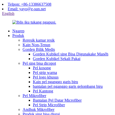
Telpon: +86-13386637508
Email: yayo@e-sun.net
English
Ngarep
Produk
Reresik kamar resik
Kain Non-Tenun
Gorden Bilik Medis
Gorden Kubikel sing Bisa Digunakake Manèh
Gorden Kubikel Sekali Pakai
Pel sing bisa dicopot
Pel kosong
Pel strip warna
Pel logo khusus
Kain pel nganggo garis biru
bantalan pel nganggo garis gelombang biru
Pel Kantong
Pel Mikrofiber
Bantalan Pel Datar Microfiber
Pel Strip Microfiber
Andhuk Mikrofiber
Produk sing bisa diurai