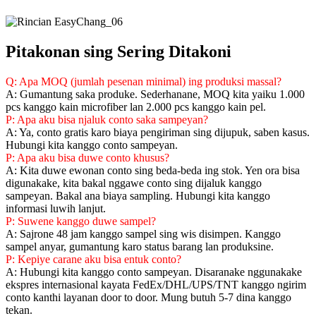
Pitakonan sing Sering Ditakoni
Q: Apa MOQ (jumlah pesenan minimal) ing produksi massal?
A: Gumantung saka produke. Sederhanane, MOQ kita yaiku 1.000
pcs kanggo kain microfiber lan 2.000 pcs kanggo kain pel.
P: Apa aku bisa njaluk conto saka sampeyan?
A: Ya, conto gratis karo biaya pengiriman sing dijupuk, saben kasus.
Hubungi kita kanggo conto sampeyan.
P: Apa aku bisa duwe conto khusus?
A: Kita duwe ewonan conto sing beda-beda ing stok. Yen ora bisa
digunakake, kita bakal nggawe conto sing dijaluk kanggo
sampeyan. Bakal ana biaya sampling. Hubungi kita kanggo
informasi luwih lanjut.
P: Suwene kanggo duwe sampel?
A: Sajrone 48 jam kanggo sampel sing wis disimpen. Kanggo
sampel anyar, gumantung karo status barang lan produksine.
P: Kepiye carane aku bisa entuk conto?
A: Hubungi kita kanggo conto sampeyan. Disaranake nggunakake
ekspres internasional kayata FedEx/DHL/UPS/TNT kanggo ngirim
conto kanthi layanan door to door. Mung butuh 5-7 dina kanggo
tekan.