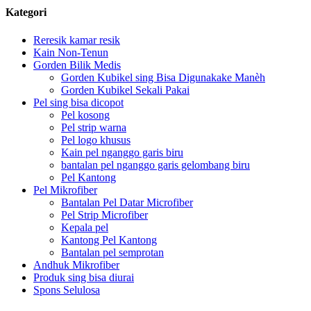
Kategori
Reresik kamar resik
Kain Non-Tenun
Gorden Bilik Medis
Gorden Kubikel sing Bisa Digunakake Manèh
Gorden Kubikel Sekali Pakai
Pel sing bisa dicopot
Pel kosong
Pel strip warna
Pel logo khusus
Kain pel nganggo garis biru
bantalan pel nganggo garis gelombang biru
Pel Kantong
Pel Mikrofiber
Bantalan Pel Datar Microfiber
Pel Strip Microfiber
Kepala pel
Kantong Pel Kantong
Bantalan pel semprotan
Andhuk Mikrofiber
Produk sing bisa diurai
Spons Selulosa