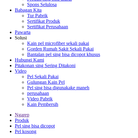
Spons Selulosa
Babagan Kita
Tur Pabrik
Sertifikat Produk
Sertifikat Perusahaan
Pawarta
Solusi
Kain pel microfiber sekali pakai
Gorden Rumah Sakit Sekali Pakai
Bantalan pel sing bisa dicopot khusus
Hubungi Kami
Pitakonan sing Sering Ditakoni
Video
Pel Sekali Pakai
Gulungan Kain Pel
Pel sing bisa digunakake maneh
perusahaan
Video Pabrik
Kain Pembersih
Ngarep
Produk
Pel sing bisa dicopot
Pel kosong