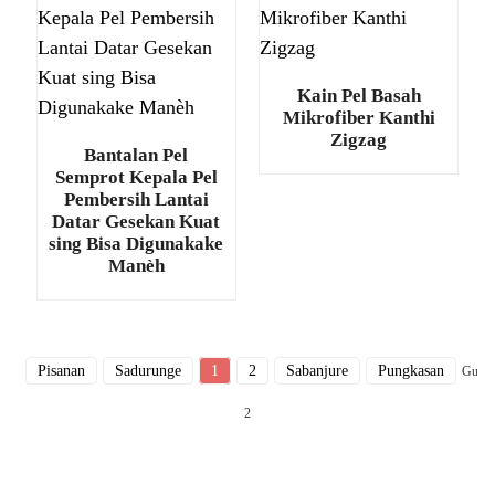
Kain Pel Basah
Mikrofiber Kanthi
Zigzag
Bantalan Pel
Semprot Kepala Pel
Pembersih Lantai
Datar Gesekan Kuat
sing Bisa Digunakake
Manèh
Pisanan
Sadurunge
1
2
Sabanjure
Pungkasan
Gung
2