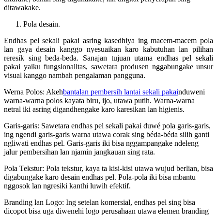
ditawakake.
Pola desain.
Endhas pel sekali pakai asring kasedhiya ing macem-macem pola
lan gaya desain kanggo nyesuaikan karo kabutuhan lan pilihan
reresik sing beda-beda. Sanajan tujuan utama endhas pel sekali
pakai yaiku fungsionalitas, sawetara produsen nggabungake unsur
visual kanggo nambah pengalaman pangguna.
Werna Polos: Akeh
bantalan pembersih lantai sekali pakai
nduweni
warna-warna polos kayata biru, ijo, utawa putih. Warna-warna
netral iki asring digandhengake karo karesikan lan higienis.
Garis-garis: Sawetara endhas pel sekali pakai duwé pola garis-garis,
ing ngendi garis-garis warna utawa corak sing béda-béda silih ganti
ngliwati endhas pel. Garis-garis iki bisa nggampangake ndeleng
jalur pembersihan lan njamin jangkauan sing rata.
Pola Tekstur: Pola tekstur, kaya ta kisi-kisi utawa wujud berlian, bisa
digabungake karo desain endhas pel. Pola-pola iki bisa mbantu
nggosok lan ngresiki kanthi luwih efektif.
Branding lan Logo: Ing setelan komersial, endhas pel sing bisa
dicopot bisa uga diwenehi logo perusahaan utawa elemen branding