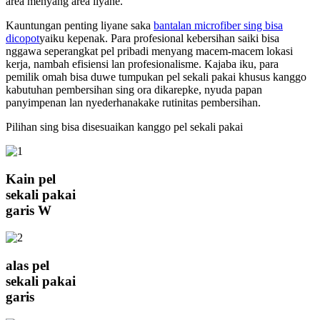
area menyang area liyane.
Kauntungan penting liyane saka
bantalan microfiber sing bisa
dicopot
yaiku kepenak. Para profesional kebersihan saiki bisa
nggawa seperangkat pel pribadi menyang macem-macem lokasi
kerja, nambah efisiensi lan profesionalisme. Kajaba iku, para
pemilik omah bisa duwe tumpukan pel sekali pakai khusus kanggo
kabutuhan pembersihan sing ora dikarepke, nyuda papan
panyimpenan lan nyederhanakake rutinitas pembersihan.
Pilihan sing bisa disesuaikan kanggo pel sekali pakai
Kain pel
sekali pakai
garis W
alas pel
sekali pakai
garis