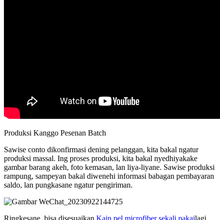
Produksi Kanggo Pesenan Batch
Sawise conto dikonfirmasi dening pelanggan, kita bakal ngatur
produksi massal. Ing proses produksi, kita bakal nyedhiyakake
gambar barang akeh, foto kemasan, lan liya-liyane. Sawise produksi
rampung, sampeyan bakal diwenehi informasi babagan pembayaran
saldo, lan pungkasane ngatur pengiriman.
Ringkesane, bisa disesuaikan
Kain pel microfiber sekali pakai
lagi