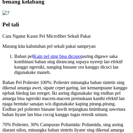
benang kelabang
Pel tali
Cara Ngatur Kasur Pel Microfiber Sekali Pakai
Marang kita kabutuhan pel sekali pakai sampeyan
Bahan pel
Kain pel sing bisa dicopot
asring digawe saka
kombinasi bahan sing dirancang supaya nyerep lan efektif
kanggo ngresiki, nanging biasane ora kanggo dicuci lan
digunakake maneh.
Bahan Pel Poliester 100%: Poliester minangka bahan sintetis sing
dikenal amarga awet, sipate cepet garing, lan kemampuane kanggo
njebak bledug lan rereget. Iki asring digunakake ing endhas pel
amarga bisa ngresiki macem-macem permukaan kanthi efektif lan
njaga bentuke sanajan wis digunakake kaping pirang-pirang.
Endhas pel poliester biasane luwih terjangkau tinimbang sawetara
bahan liyane lan bisa cocog kanggo tugas reresik umum.
70% Poliester, 30% Campuran Poliamida: Poliamida, sing asring
diarani nilon, minangka bahan sintetis liyane sing dikenal amarga