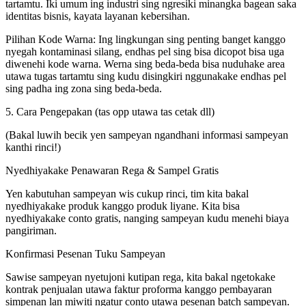
tartamtu. Iki umum ing industri sing ngresiki minangka bagean saka
identitas bisnis, kayata layanan kebersihan.
Pilihan Kode Warna: Ing lingkungan sing penting banget kanggo
nyegah kontaminasi silang, endhas pel sing bisa dicopot bisa uga
diwenehi kode warna. Werna sing beda-beda bisa nuduhake area
utawa tugas tartamtu sing kudu disingkiri nggunakake endhas pel
sing padha ing zona sing beda-beda.
5. Cara Pengepakan (tas opp utawa tas cetak dll)
(Bakal luwih becik yen sampeyan ngandhani informasi sampeyan
kanthi rinci!)
Nyedhiyakake Penawaran Rega & Sampel Gratis
Yen kabutuhan sampeyan wis cukup rinci, tim kita bakal
nyedhiyakake produk kanggo produk liyane. Kita bisa
nyedhiyakake conto gratis, nanging sampeyan kudu menehi biaya
pangiriman.
Konfirmasi Pesenan Tuku Sampeyan
Sawise sampeyan nyetujoni kutipan rega, kita bakal ngetokake
kontrak penjualan utawa faktur proforma kanggo pembayaran
simpenan lan miwiti ngatur conto utawa pesenan batch sampeyan.