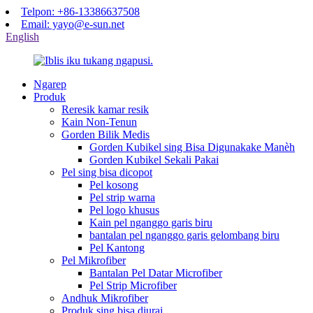
Telpon: +86-13386637508
Email: yayo@e-sun.net
English
Ngarep
Produk
Reresik kamar resik
Kain Non-Tenun
Gorden Bilik Medis
Gorden Kubikel sing Bisa Digunakake Manèh
Gorden Kubikel Sekali Pakai
Pel sing bisa dicopot
Pel kosong
Pel strip warna
Pel logo khusus
Kain pel nganggo garis biru
bantalan pel nganggo garis gelombang biru
Pel Kantong
Pel Mikrofiber
Bantalan Pel Datar Microfiber
Pel Strip Microfiber
Andhuk Mikrofiber
Produk sing bisa diurai