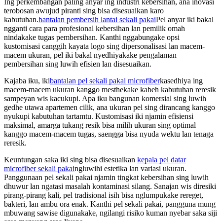
Ing perkembangan paling anyar ing industri kebersihan, ana inovasi
terobosan awujud piranti sing bisa disesuaikan karo
kabutuhan.
bantalan pembersih lantai sekali pakai
Pel anyar iki bakal
ngganti cara para profesional kebersihan lan pemilik omah
nindakake tugas pembersihan. Kanthi nggabungake opsi
kustomisasi canggih kayata logo sing dipersonalisasi lan macem-
macem ukuran, pel iki bakal nyedhiyakake pengalaman
pembersihan sing luwih efisien lan disesuaikan.
Kajaba iku, iki
bantalan pel sekali pakai microfiber
kasedhiya ing
macem-macem ukuran kanggo mesthekake kabeh kabutuhan reresik
sampeyan wis kacukupi. Apa iku bangunan komersial sing luwih
gedhe utawa apartemen cilik, ana ukuran pel sing dirancang kanggo
nyukupi kabutuhan tartamtu. Kustomisasi iki njamin efisiensi
maksimal, amarga tukang resik bisa milih ukuran sing optimal
kanggo macem-macem tugas, saengga bisa nyuda wektu lan tenaga
reresik.
Keuntungan saka iki sing bisa disesuaikan
kepala pel datar
microfiber sekali pakai
ngluwihi estetika lan variasi ukuran.
Panggunaan pel sekali pakai njamin tingkat kebersihan sing luwih
dhuwur lan ngatasi masalah kontaminasi silang. Sanajan wis diresiki
pirang-pirang kali, pel tradisional isih bisa nglumpukake rereget,
bakteri, lan ambu ora enak. Kanthi pel sekali pakai, pangguna mung
mbuwang sawise digunakake, ngilangi risiko kuman nyebar saka siji