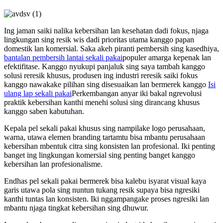
Ing jaman saiki nalika kebersihan lan kesehatan dadi fokus, njaga
lingkungan sing resik wis dadi prioritas utama kanggo papan
domestik lan komersial. Saka akeh piranti pembersih sing kasedhiya,
bantalan pembersih lantai sekali pakai
populer amarga kepenak lan
efektifitase. Kanggo nyukupi panjaluk sing saya tambah kanggo
solusi reresik khusus, produsen ing industri reresik saiki fokus
kanggo nawakake pilihan sing disesuaikan lan bermerek kanggo
Isi
ulang lap sekali pakai
Perkembangan anyar iki bakal ngrevolusi
praktik kebersihan kanthi menehi solusi sing dirancang khusus
kanggo saben kabutuhan.
Kepala pel sekali pakai khusus sing nampilake logo perusahaan,
warna, utawa elemen branding tartamtu bisa mbantu perusahaan
kebersihan mbentuk citra sing konsisten lan profesional. Iki penting
banget ing lingkungan komersial sing penting banget kanggo
kebersihan lan profesionalisme.
Endhas pel sekali pakai bermerek bisa kalebu isyarat visual kaya
garis utawa pola sing nuntun tukang resik supaya bisa ngresiki
kanthi tuntas lan konsisten. Iki nggampangake proses ngresiki lan
mbantu njaga tingkat kebersihan sing dhuwur.