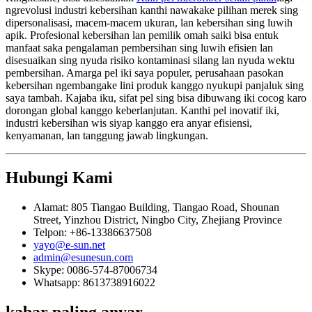
ngrevolusi industri kebersihan kanthi nawakake pilihan merek sing
dipersonalisasi, macem-macem ukuran, lan kebersihan sing luwih
apik. Profesional kebersihan lan pemilik omah saiki bisa entuk
manfaat saka pengalaman pembersihan sing luwih efisien lan
disesuaikan sing nyuda risiko kontaminasi silang lan nyuda wektu
pembersihan. Amarga pel iki saya populer, perusahaan pasokan
kebersihan ngembangake lini produk kanggo nyukupi panjaluk sing
saya tambah. Kajaba iku, sifat pel sing bisa dibuwang iki cocog karo
dorongan global kanggo keberlanjutan. Kanthi pel inovatif iki,
industri kebersihan wis siyap kanggo era anyar efisiensi,
kenyamanan, lan tanggung jawab lingkungan.
Hubungi Kami
Alamat: 805 Tiangao Building, Tiangao Road, Shounan
Street, Yinzhou District, Ningbo City, Zhejiang Province
Telpon: +86-13386637508
yayo@e-sun.net
admin@esunesun.com
Skype: 0086-574-87006734
Whatsapp: 8613738916022
kabar paling anyar