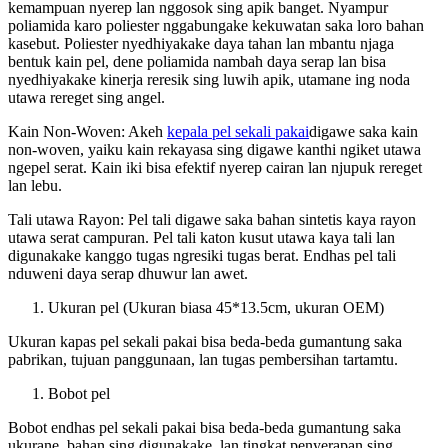
kemampuan nyerep lan nggosok sing apik banget. Nyampur
poliamida karo poliester nggabungake kekuwatan saka loro bahan
kasebut. Poliester nyedhiyakake daya tahan lan mbantu njaga
bentuk kain pel, dene poliamida nambah daya serap lan bisa
nyedhiyakake kinerja reresik sing luwih apik, utamane ing noda
utawa rereget sing angel.
Kain Non-Woven: Akeh
kepala pel sekali pakai
digawe saka kain
non-woven, yaiku kain rekayasa sing digawe kanthi ngiket utawa
ngepel serat. Kain iki bisa efektif nyerep cairan lan njupuk rereget
lan lebu.
Tali utawa Rayon: Pel tali digawe saka bahan sintetis kaya rayon
utawa serat campuran. Pel tali katon kusut utawa kaya tali lan
digunakake kanggo tugas ngresiki tugas berat. Endhas pel tali
nduweni daya serap dhuwur lan awet.
Ukuran pel (Ukuran biasa 45*13.5cm, ukuran OEM)
Ukuran kapas pel sekali pakai bisa beda-beda gumantung saka
pabrikan, tujuan panggunaan, lan tugas pembersihan tartamtu.
Bobot pel
Bobot endhas pel sekali pakai bisa beda-beda gumantung saka
ukurane, bahan sing digunakake, lan tingkat penyerapan sing