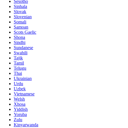
Sesotho
Sinhala
Slovak
Slovenian
Somali
Samoan
Scots Gaelic
Shona
Sindhi
Sundanese
Swahili
Tajik
Tamil
Telugu
Thai
Ukrainian
Urdu
Uzbek
Vietnamese
Welsh
Xhosa
Yiddish
Yoruba
Zulu
Kinyarwanda